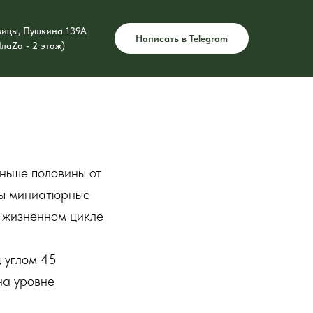
вицы, Пушкина 139А
Написать в Telegram
лаZа - 2 этаж)
еньше половины от
азы миниатюрные
а жизненном цикле
д углом 45
на уровне